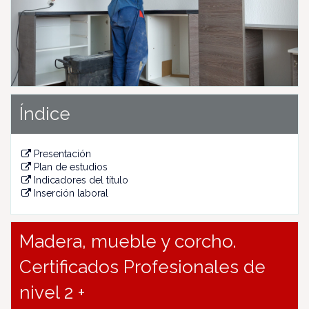
u
s
Índice
Presentación
Plan de estudios
Indicadores del título
Inserción laboral
Madera, mueble y corcho.
Certificados Profesionales de
nivel 2 +