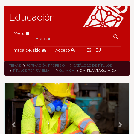
Educación
Menú
mapa del sitio
Acceso
ES
EU
TEMAS
FORMACIÓN PROFESIONAL
CATÁLOGO DE TÍTULOS
TÍTULOS POR FAMILIA PROFESIONAL
QUÍMICA
GM-PLANTA QUÍMICA
P
N
r
e
e
x
v
t
i
o