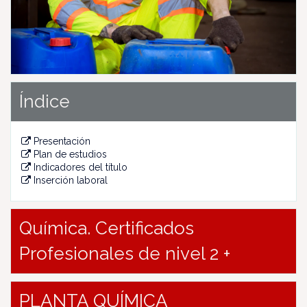
u
s
Índice
Presentación
Plan de estudios
Indicadores del título
Inserción laboral
Química. Certificados
Profesionales de nivel 2 +
PLANTA QUÍMICA