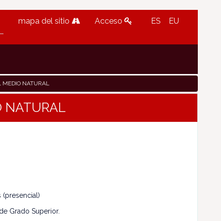
mapa del sitio
Acceso
ES
EU
L MEDIO NATURAL
O NATURAL
 (presencial)
de Grado Superior.