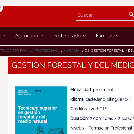
s
Alumnado
Profesorado
Familias
ÍTULOS POR FAMILIA PROFESIONAL
AGRARIA
GS-GESTIÓN FORESTAL Y DE
GESTIÓN FORESTAL Y DEL MEDI
Modalidad:
presencial
Idioma:
castellano bilingüe (c-i)
Créditos
: 120 ECTS
Duración:
2.000 horas / 2 cursos
Nivel:
3 - Formación Profesional 