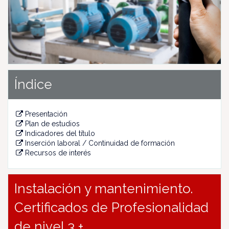
u
s
Índice
Presentación
Plan de estudios
Indicadores del título
Inserción laboral / Continuidad de formación
Recursos de interés
Instalación y mantenimiento.
Certificados de Profesionalidad
de nivel 3 +