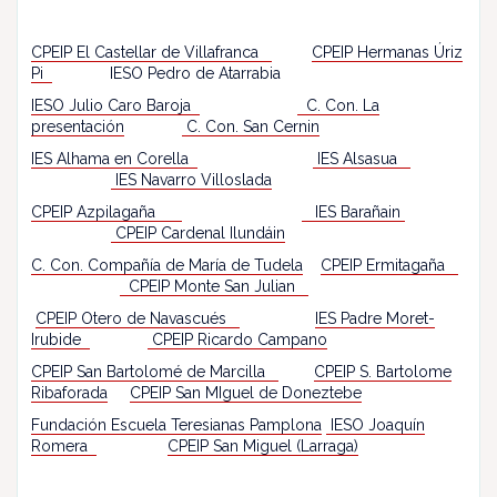
CPEIP El Castellar
de Villafranca
CPEIP Hermanas Úriz
Pi
IESO Pedro de Atarrabia
IESO Julio Caro Baroja
C. Con. La
presentación
C. Con. San Cernin
IES Alhama en Corella
IES Alsasua
IES Navarro Villoslada
CPEIP Azpilagaña
IES Barañain
CPEIP Cardenal Ilundáin
C. Con. Compañía de María de Tudela
CPEIP Ermitagaña
CPEIP Monte San Julian
CPEIP Otero de Navascués
IES Padre Moret-
Irubide
CPEIP Ricardo Campano
CPEIP San Bartolomé de Marcilla
CPEIP S. Bartolome
Ribaforada
CPEIP San MIguel de Doneztebe
Fundación Escuela Teresianas Pamplona
IESO Joaquín
Romera
CPEIP San Miguel (Larraga)