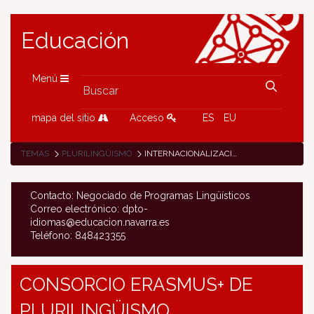
Educación
Menú
mapa del sitio
Acceso
ES
EU
TEMAS
PLURILINGÜISMO
INTERNACIONALIZACIÓN
Contacto: Negociado de Programas Lingüísticos
Correo electrónico: dpto-
idiomas@educacion.navarra.es
Teléfono: 848423355
CONSORCIO ERASMUS+ DE
PLURILINGÜISMO