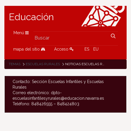
Educación
Menú
mapa del sitio
Acceso
ES
EU
TEMAS
ESCUELAS RURALES
NOTICIAS ESCUELAS RURALES
Contacto: Sección Escuelas Infantiles y Escuelas
Rurales
Correo electrónico: dpto-
escuelasinfantilesyrurales@educacion.navarra.es
Teléfono: 848426555 – 848424803