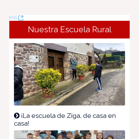
(Abre
RSS
una
Nuestra Escuela Rural
nueva
ventana)
¡La escuela de Ziga, de casa en
casa!