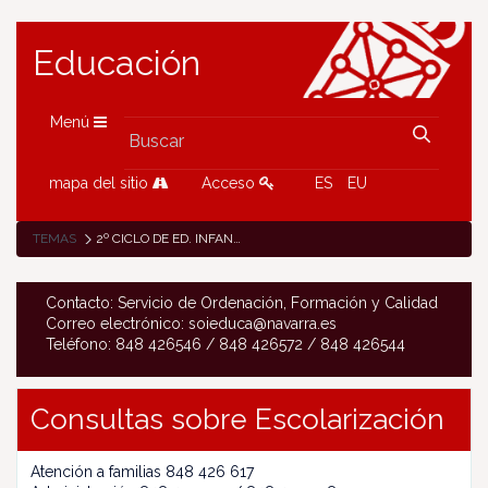
Educación
Menú
mapa del sitio
Acceso
ES
EU
TEMAS
2º CICLO DE ED. INFANTIL Y PRIMARIA
Contacto: Servicio de Ordenación, Formación y Calidad
Correo electrónico: soieduca@navarra.es
Teléfono: 848 426546 / 848 426572 / 848 426544
Consultas sobre Escolarización
Atención a familias 848 426 617