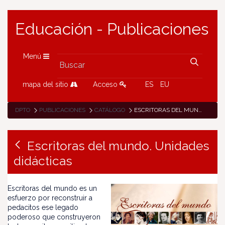
Educación - Publicaciones
Menú
mapa del sitio
Acceso
ES
EU
DPTO
PUBLICACIONES
CATÁLOGO
ESCRITORAS DEL MUNDO. UNIDADES DIDÁCTICAS
Escritoras del mundo. Unidades
didácticas
Escritoras del mundo es un
esfuerzo por reconstruir a
pedacitos ese legado
poderoso que construyeron