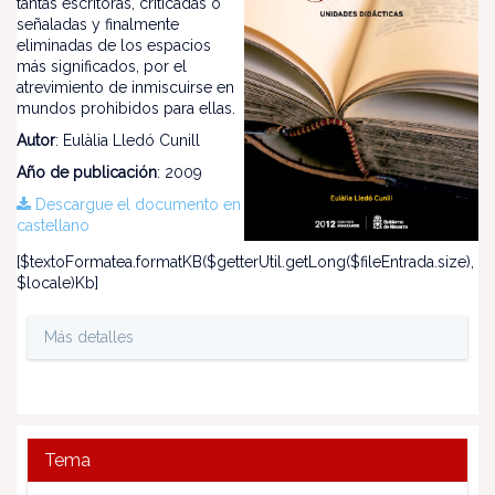
tantas escritoras, criticadas o
señaladas y finalmente
eliminadas de los espacios
más significados, por el
atrevimiento de inmiscuirse en
mundos prohibidos para ellas.
Autor
: Eulàlia Lledó Cunill
Año de publicación
: 2009
Descargue el documento en
castellano
[$textoFormatea.formatKB($getterUtil.getLong($fileEntrada.size),
$locale)Kb]
Más detalles
Tema