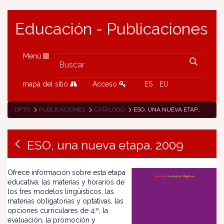
Educación - Publicaciones
Menú
mapa del sitio
Acceso
ES
EU
DPTO
PUBLICACIONES
CATÁLOGO
ESO, UNA NUEVA ETAPA. 2009
ESO, una nueva etapa. 2009
Ofrece información sobre esta etapa
educativa: las materias y horarios de
los tres modelos lingüísticos, las
materias obligatorias y optativas, las
opciones curriculares de 4.º, la
evaluación, la promoción y