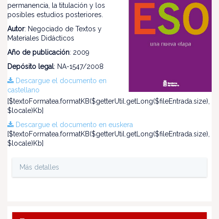
permanencia, la titulación y los
posibles estudios posteriores.
Autor
: Negociado de Textos y
Materiales Didácticos
Año de publicación
: 2009
Depósito legal
: NA-1547/2008
Descargue el documento en
castellano
[$textoFormatea.formatKB($getterUtil.getLong($fileEntrada.size),
$locale)Kb]
Descargue el documento en euskera
[$textoFormatea.formatKB($getterUtil.getLong($fileEntrada.size),
$locale)Kb]
Más detalles