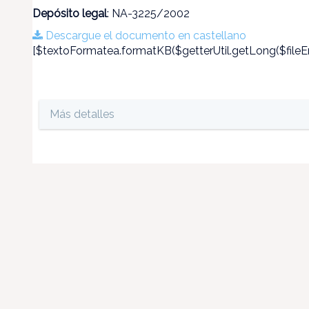
Depósito legal
: NA-3225/2002
Descargue el documento en castellano
[$textoFormatea.formatKB($getterUtil.getLong($fileEn
Más detalles