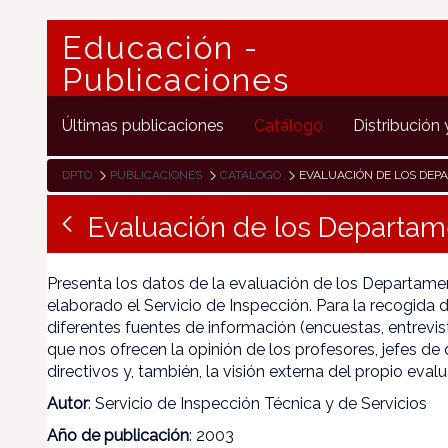
Educación -
Publicaciones
Últimas publicaciones
Catálogo
Distribución 
DPTO
PUBLICACIONES
CATÁLOGO
EVALUACIÓN DE LOS DEPA
Evaluación de los Departam
Presenta los datos de la evaluación de los Departame
elaborado el Servicio de Inspección. Para la recogida d
diferentes fuentes de información (encuestas, entrevi
que nos ofrecen la opinión de los profesores, jefes d
directivos y, también, la visión externa del propio evalu
Autor
: Servicio de Inspección Técnica y de Servicios
Año de publicación
: 2003