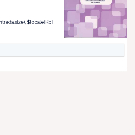
trada.size), $locale)Kb]