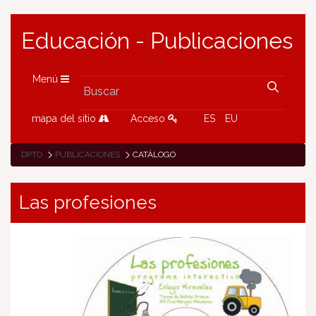
Educación - Publicaciones
Menú
mapa del sitio
Acceso
ES
EU
DPTO
PUBLICACIONES
CATÁLOGO
Las profesiones