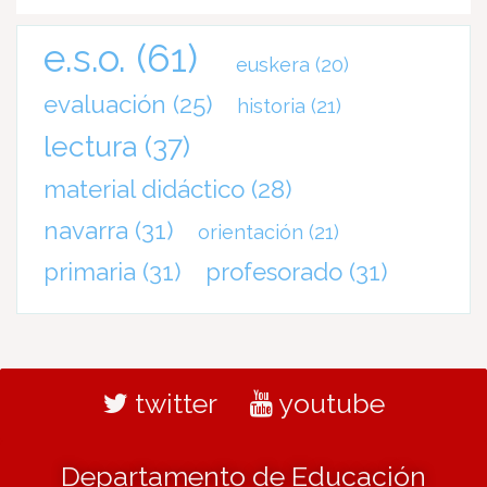
e.s.o.
(61)
euskera
(20)
evaluación
(25)
historia
(21)
lectura
(37)
material didáctico
(28)
navarra
(31)
orientación
(21)
primaria
(31)
profesorado
(31)
twitter
youtube
Departamento de Educación