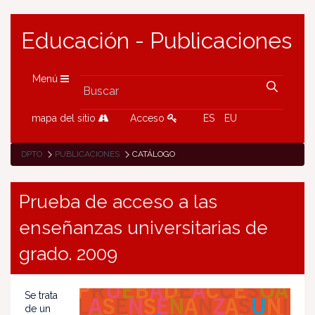
Educación - Publicaciones
Menú
mapa del sitio
Acceso
ES
EU
DPTO
PUBLICACIONES
CATÁLOGO
Prueba de acceso a las
enseñanzas universitarias de
grado. 2009
Se trata
de un