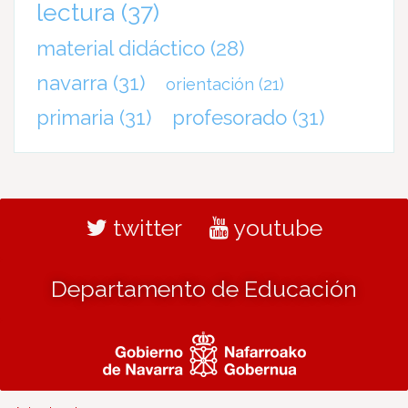
lectura
(37)
material didáctico
(28)
navarra
(31)
orientación
(21)
primaria
(31)
profesorado
(31)
twitter
youtube
Departamento de Educación