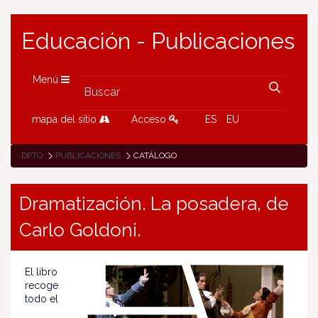
Educación - Publicaciones
Menú
mapa del sitio
Acceso
ES
EU
DPTO
PUBLICACIONES
CATÁLOGO
Dramatización. La posadera, de
Carlo Goldoni.
El libro
recoge
todo el