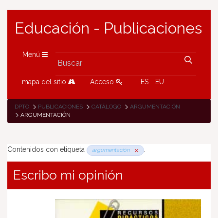
Educación - Publicaciones
Menú
mapa del sitio
Acceso
ES
EU
DPTO
PUBLICACIONES
CATÁLOGO
ARGUMENTACIÓN
ARGUMENTACIÓN
Contenidos con etiqueta
.
argumentación
Escribo mi opinión