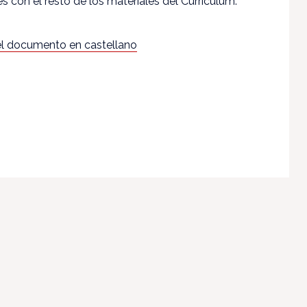
res con el resto de los materiales del Currículum.
l documento en castellano