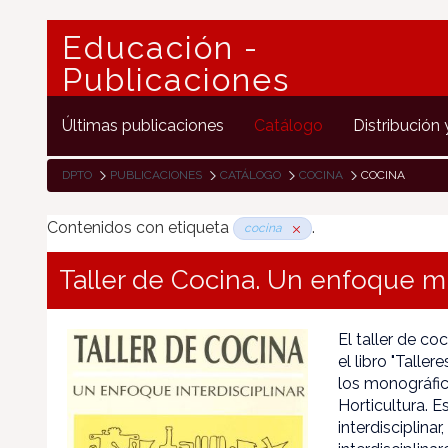
Educación -
Publicaciones
Últimas publicaciones
Catálogo
Distribución 
DPTO
PUBLICACIONES
CATÁLOGO
COCINA
COCINA
Contenidos con etiqueta
.
cocina
Taller de Cocina. Un enfoque mu
El taller de c
el libro "Talle
los monográfic
Horticultura. 
interdisciplina