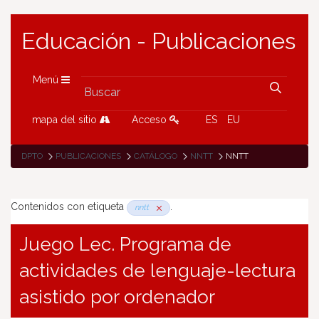
Educación - Publicaciones
Menú
mapa del sitio
Acceso
ES
EU
DPTO
PUBLICACIONES
CATÁLOGO
NNTT
NNTT
Contenidos con etiqueta
.
nntt
Juego Lec. Programa de
actividades de lenguaje-lectura
asistido por ordenador