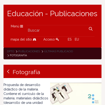
Educación - Publicaciones
Menú
mapa del sitio
Acceso
ES
EU
DPTO
PUBLICACIONES
ÚLTIMAS PUBLICACIONES
FOTOGRAFÍA
Fotografía
Propuesta de desarrollo
didáctico de la materia.
Contiene el currículo de la
materia; materiales didácticos
(desarrollo de una unidad