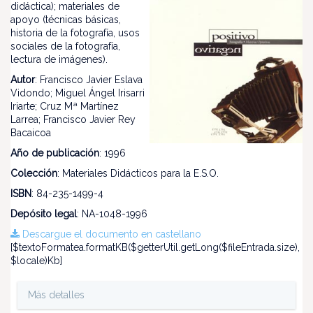
didáctica); materiales de
apoyo (técnicas básicas,
historia de la fotografía, usos
sociales de la fotografía,
lectura de imágenes).
Autor
: Francisco Javier Eslava
Vidondo; Miguel Ángel Irisarri
Iriarte; Cruz Mª Martínez
Larrea; Francisco Javier Rey
Bacaicoa
Año de publicación
: 1996
Colección
: Materiales Didácticos para la E.S.O.
ISBN
: 84-235-1499-4
Depósito legal
: NA-1048-1996
Descargue el documento en castellano
[$textoFormatea.formatKB($getterUtil.getLong($fileEntrada.size),
$locale)Kb]
Más detalles