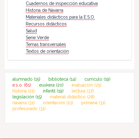
Cuadernos de inspección educativa
Historia de Navarra
Materiales didácticos para la E.S.O.
Recursos didácticos
Salud
Serie Verde
Temas transversales
Textos de orientación
alumnado
(15)
biblioteca
(14)
currículo
(19)
e.s.o.
(61)
euskera
(20)
evaluación
(25)
historia
(21)
infantil
(19)
lectura
(37)
legislación
(15)
material didáctico
(28)
navarra
(31)
orientación
(21)
primaria
(31)
profesorado
(31)