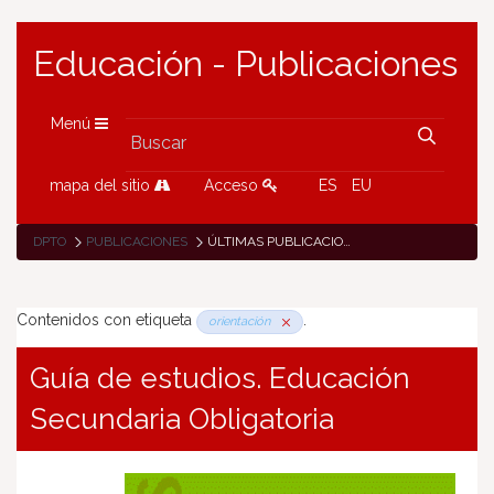
Educación - Publicaciones
Menú
mapa del sitio
Acceso
ES
EU
DPTO
PUBLICACIONES
ÚLTIMAS PUBLICACIONES
Contenidos con etiqueta
.
orientación
Guía de estudios. Educación
Secundaria Obligatoria