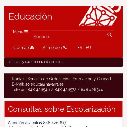
Educación
Menü
site-map
Anmelden
ES
EU
TEMAS
BACHILLERATO INTERNACIONAL
Kontakt: Servicio de Ordenación, Formación y Calidad
E-Mail: soieduca@navarra.es
Telefon: 848 426546 / 848 426572 / 848 426544
Consultas sobre Escolarización
Atención a familias 848 426 617