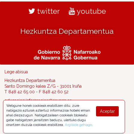
twitter
youtube
Hezkuntza Departamentua
Lege abisua
Hezkuntza Departamentua
Santo Domingo kalea Z/G - 31001 Iruña
T 848 42 65 00 - F 848 42 60 52
educacion.informacion@navarra.es
Webgune honek cookieak erabiltzen ditu, zure
nabigazio azturak aztertuz informazioa hobeki eman
Aceptar
ahal diezazugun. Nabigatzailean cookieak blokeatu
gabe nabigatzen jarraitzen baduzu, ulertuko dugu
onartzen duzula cookieak erabiltzea.
Argibide gehiago
.