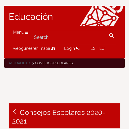
Educación
Menu
webgunearen mapa
Login
ES
EU
ACTUALIDAD
CONSEJOS ESCOLARES 2020-2021
Consejos Escolares 2020-
2021