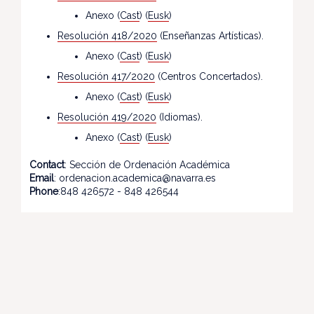
Anexo (
Cast
) (
Eusk
)
Resolución 418/2020
(Enseñanzas Artísticas).
Anexo (
Cast
) (
Eusk
)
Resolución 417/2020
(Centros Concertados).
Anexo (
Cast
) (
Eusk
)
Resolución 419/2020
(Idiomas).
Anexo (
Cast
) (
Eusk
)
Contact
: Sección de Ordenación Académica
Email
: ordenacion.academica@navarra.es
Phone
:848 426572 - 848 426544