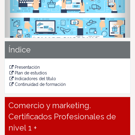
u
s
Índice
Presentación
Plan de estudios
Indicadores del título
Continuidad de formación
Comercio y marketing.
Certificados Profesionales de
nivel 1 +