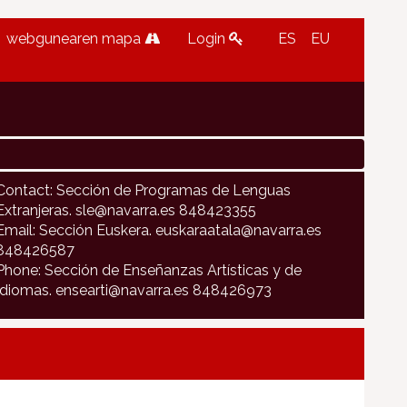
webgunearen mapa
Login
ES
EU
Contact: Sección de Programas de Lenguas
Extranjeras. sle@navarra.es 848423355
Email: Sección Euskera. euskaraatala@navarra.es
848426587
Phone: Sección de Enseñanzas Artísticas y de
Idiomas. ensearti@navarra.es 848426973