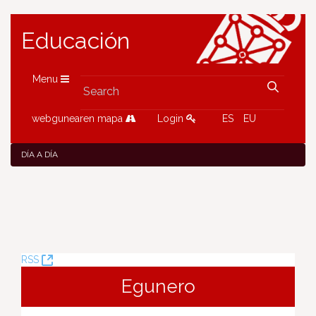
Educación
Menu
webgunearen mapa
Login
ES
EU
DÍA A DÍA
(Opens
RSS
New
Egunero
Window)