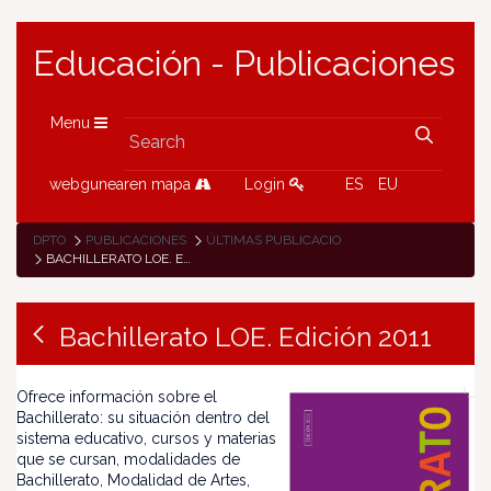
Educación - Publicaciones
Menu
webgunearen mapa
Login
ES
EU
DPTO
PUBLICACIONES
ÚLTIMAS PUBLICACIONES
BACHILLERATO LOE. EDICIÓN 2011
Bachillerato LOE. Edición 2011
Ofrece información sobre el
Bachillerato: su situación dentro del
sistema educativo, cursos y materias
que se cursan, modalidades de
Bachillerato, Modalidad de Artes,