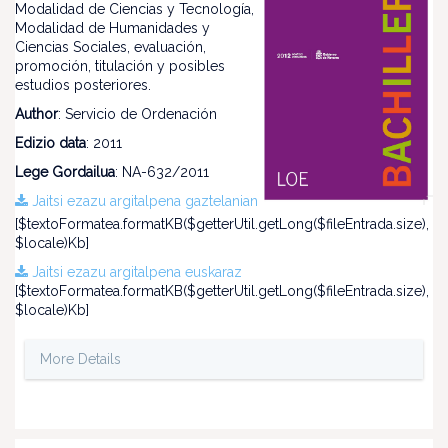
Modalidad de Ciencias y Tecnología,
Modalidad de Humanidades y
Ciencias Sociales, evaluación,
promoción, titulación y posibles
estudios posteriores.
Author
: Servicio de Ordenación
Edizio data
: 2011
Lege Gordailua
: NA-632/2011
Jaitsi ezazu argitalpena gaztelanian
[$textoFormatea.formatKB($getterUtil.getLong($fileEntrada.size),
$locale)Kb]
Jaitsi ezazu argitalpena euskaraz
[$textoFormatea.formatKB($getterUtil.getLong($fileEntrada.size),
$locale)Kb]
More Details