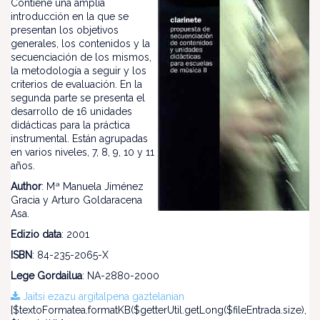
Contiene una amplia
introducción en la que se
presentan los objetivos
generales, los contenidos y la
secuenciación de los mismos,
la metodología a seguir y los
criterios de evaluación. En la
segunda parte se presenta el
desarrollo de 16 unidades
didácticas para la práctica
instrumental. Están agrupadas
en varios niveles, 7, 8, 9, 10 y 11
años.
Author
: Mª Manuela Jiménez
Gracia y Arturo Goldaracena
Asa.
Edizio data
: 2001
ISBN
: 84-235-2065-X
Lege Gordailua
: NA-2880-2000
Jaitsi ezazu argitalpena gaztelanian
[$textoFormatea.formatKB($getterUtil.getLong($fileEntrada.size),