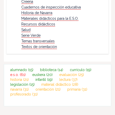
Creena
Cuadernos de inspección educativa
Historia de Navarra
Materiales didácticos para la E.S.O.
Recursos didácticos
Salud
Serie Verde
Temas transversales
Textos de orientación
alumnado
(15)
biblioteca
(14)
currículo
(19)
e.s.o.
(61)
euskera
(20)
evaluación
(25)
historia
(21)
infantil
(19)
lectura
(37)
legislación
(15)
material didáctico
(28)
navarra
(31)
orientación
(21)
primaria
(31)
profesorado
(31)