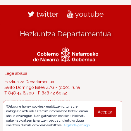
twitter
youtube
Hezkuntza Departamentua
Lege abisua
Hezkuntza Departamentua
Santo Domingo kalea Z/G - 31001 Iruña
T 848 42 65 00 - F 848 42 60 52
educacion.informacion@navarra.es
Webgune honek cookieak erabiltzen ditu, zure
nabigazio azturak aztertuz informazioa hobeki eman
Aceptar
ahal diezazugun. Nabigatzailean cookieak blokeatu
gabe nabigatzen jarraitzen baduzu, ulertuko dugu
onartzen duzula cookieak erabiltzea.
Argibide gehiago
.