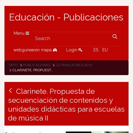
Educación - Publicaciones
Menu
webgunearen mapa
Login
ES
EU
DPTO
PUBLICACIONES
ÚLTIMAS PUBLICACIONES
CLARINETE. PROPUESTA DE SECUENCIACIÓN DE CONTENIDOS Y UNIDADES DIDÁCTICAS PARA ESCUELAS DE MÚSICA II
Clarinete. Propuesta de
secuenciación de contenidos y
unidades didácticas para escuelas
de música II