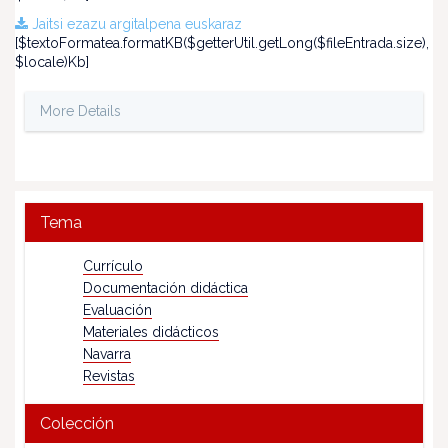
Jaitsi ezazu argitalpena euskaraz
[$textoFormatea.formatKB($getterUtil.getLong($fileEntrada.size),
$locale)Kb]
More Details
Tema
Currículo
Documentación didáctica
Evaluación
Materiales didácticos
Navarra
Revistas
Colección