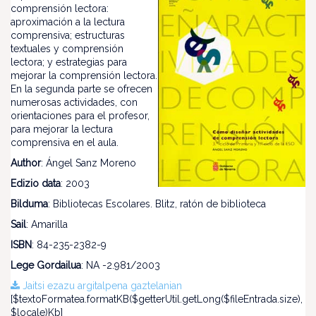
comprensión lectora:
aproximación a la lectura
comprensiva; estructuras
textuales y comprensión
lectora; y estrategias para
mejorar la comprensión lectora.
En la segunda parte se ofrecen
numerosas actividades, con
orientaciones para el profesor,
para mejorar la lectura
comprensiva en el aula.
Author
: Ángel Sanz Moreno
Edizio data
: 2003
Bilduma
: Bibliotecas Escolares. Blitz, ratón de biblioteca
Sail
: Amarilla
ISBN
: 84-235-2382-9
Lege Gordailua
: NA -2.981/2003
Jaitsi ezazu argitalpena gaztelanian
[$textoFormatea.formatKB($getterUtil.getLong($fileEntrada.size),
$locale)Kb]