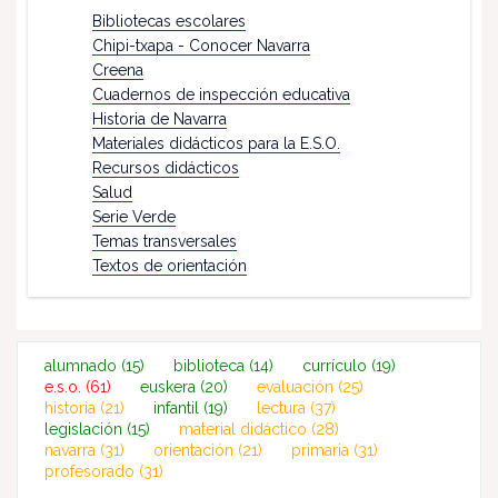
Bibliotecas escolares
Chipi-txapa - Conocer Navarra
Creena
Cuadernos de inspección educativa
Historia de Navarra
Materiales didácticos para la E.S.O.
Recursos didácticos
Salud
Serie Verde
Temas transversales
Textos de orientación
alumnado
(15)
biblioteca
(14)
currículo
(19)
e.s.o.
(61)
euskera
(20)
evaluación
(25)
historia
(21)
infantil
(19)
lectura
(37)
legislación
(15)
material didáctico
(28)
navarra
(31)
orientación
(21)
primaria
(31)
profesorado
(31)