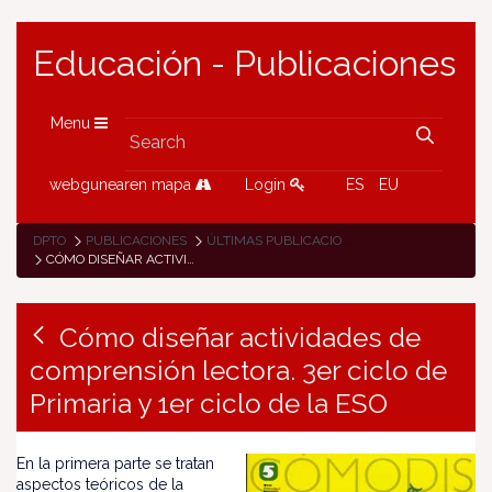
Educación - Publicaciones
Menu
webgunearen mapa
Login
ES
EU
DPTO
PUBLICACIONES
ÚLTIMAS PUBLICACIONES
CÓMO DISEÑAR ACTIVIDADES DE COMPRENSIÓN LECTORA. 3ER CICLO DE PRIMARIA Y 1ER CICLO DE LA ESO
Cómo diseñar actividades de
comprensión lectora. 3er ciclo de
Primaria y 1er ciclo de la ESO
En la primera parte se tratan
aspectos teóricos de la