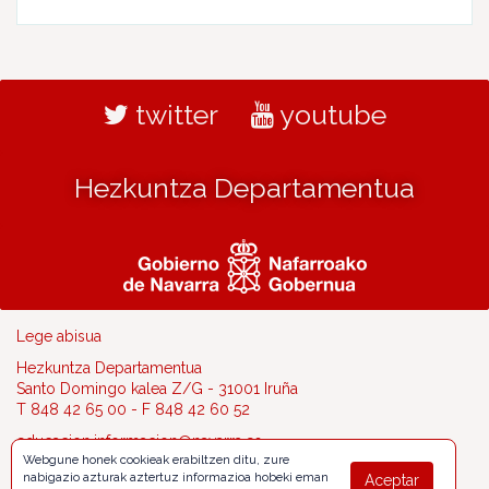
twitter
youtube
Hezkuntza Departamentua
Lege abisua
Hezkuntza Departamentua
Santo Domingo kalea Z/G - 31001 Iruña
T 848 42 65 00 - F 848 42 60 52
educacion.informacion@navarra.es
Webgune honek cookieak erabiltzen ditu, zure
nabigazio azturak aztertuz informazioa hobeki eman
Aceptar