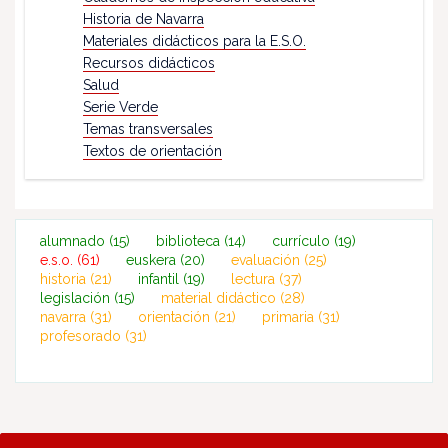
Historia de Navarra
Materiales didácticos para la E.S.O.
Recursos didácticos
Salud
Serie Verde
Temas transversales
Textos de orientación
alumnado
(15)
biblioteca
(14)
currículo
(19)
e.s.o.
(61)
euskera
(20)
evaluación
(25)
historia
(21)
infantil
(19)
lectura
(37)
legislación
(15)
material didáctico
(28)
navarra
(31)
orientación
(21)
primaria
(31)
profesorado
(31)