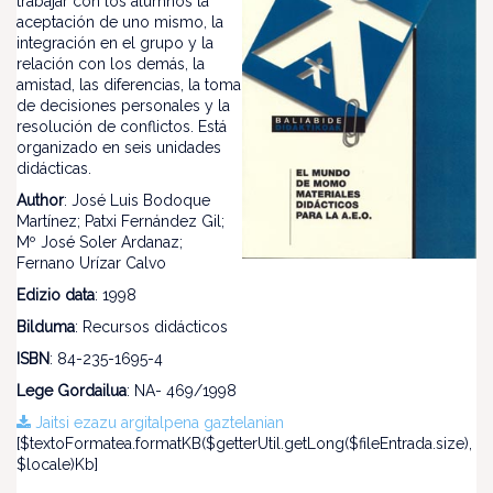
trabajar con los alumnos la
aceptación de uno mismo, la
integración en el grupo y la
relación con los demás, la
amistad, las diferencias, la toma
de decisiones personales y la
resolución de conflictos. Está
organizado en seis unidades
didácticas.
Author
: José Luis Bodoque
Martínez; Patxi Fernández Gil;
Mº José Soler Ardanaz;
Fernano Urízar Calvo
Edizio data
: 1998
Bilduma
: Recursos didácticos
ISBN
: 84-235-1695-4
Lege Gordailua
: NA- 469/1998
Jaitsi ezazu argitalpena gaztelanian
[$textoFormatea.formatKB($getterUtil.getLong($fileEntrada.size),
$locale)Kb]