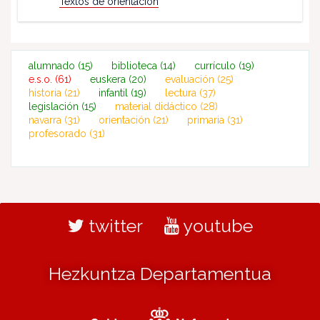
Textos de orientación
alumnado
(15)
biblioteca
(14)
currículo
(19)
e.s.o.
(61)
euskera
(20)
evaluación
(25)
historia
(21)
infantil
(19)
lectura
(37)
legislación
(15)
material didáctico
(28)
navarra
(31)
orientación
(21)
primaria
(31)
profesorado
(31)
twitter
youtube
Hezkuntza Departamentua