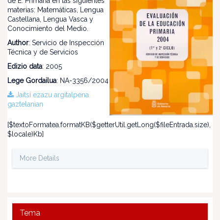
de E. Primaria en las siguientes
materias: Matemáticas, Lengua
Castellana, Lengua Vasca y
Conocimiento del Medio.
Author
: Servicio de Inspección
Técnica y de Servicios
Edizio data
: 2005
Lege Gordailua
: NA-3356/2004
Jaitsi ezazu argitalpena
gaztelanian
[$textoFormatea.formatKB($getterUtil.getLong($fileEntrada.size),
$locale)Kb]
More Details
Tema