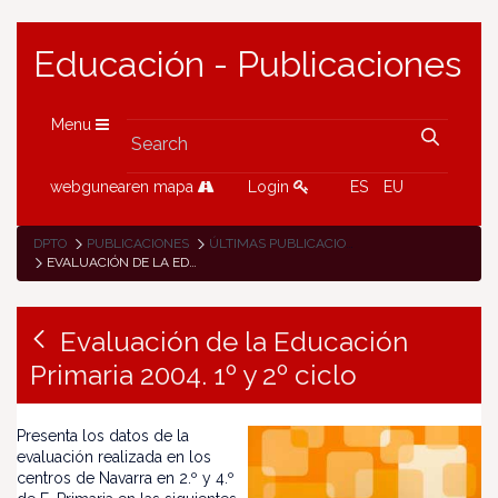
Educación - Publicaciones
Menu
webgunearen mapa
Login
ES
EU
DPTO
PUBLICACIONES
ÚLTIMAS PUBLICACIONES
EVALUACIÓN DE LA EDUCACIÓN PRIMARIA 2004. 1º Y 2º CICLO
Evaluación de la Educación
Primaria 2004. 1º y 2º ciclo
Presenta los datos de la
evaluación realizada en los
centros de Navarra en 2.º y 4.º