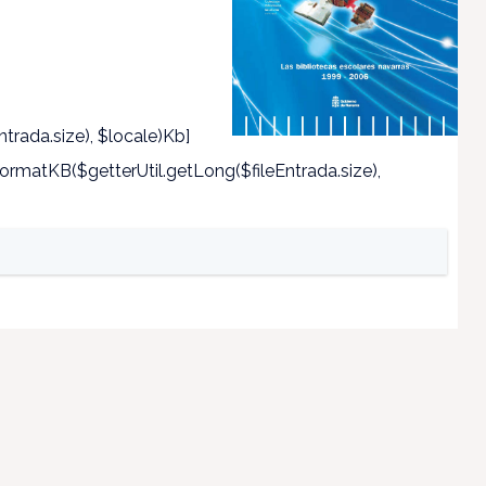
trada.size), $locale)Kb]
rmatKB($getterUtil.getLong($fileEntrada.size),