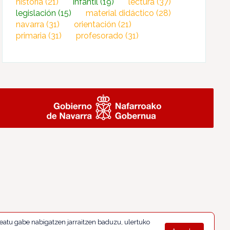
historia
(21)
infantil
(19)
lectura
(37)
legislación
(15)
material didáctico
(28)
navarra
(31)
orientación
(21)
primaria
(31)
profesorado
(31)
eatu gabe nabigatzen jarraitzen baduzu, ulertuko