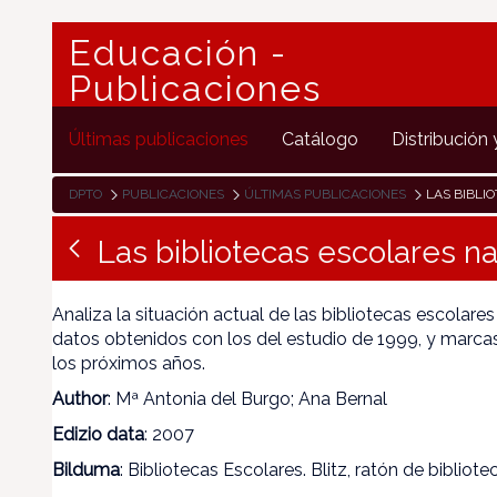
Educación -
Publicaciones
Últimas publicaciones
Catálogo
Distribución 
DPTO
PUBLICACIONES
ÚLTIMAS PUBLICACIONES
LAS BIBLIO
Las bibliotecas escolares n
Analiza la situación actual de las bibliotecas escolar
datos obtenidos con los del estudio de 1999, y marcas
los próximos años.
Author
: Mª Antonia del Burgo; Ana Bernal
Edizio data
: 2007
Bilduma
: Bibliotecas Escolares. Blitz, ratón de bibliote