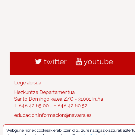
twitter
youtube
Lege abisua
Hezkuntza Departamentua
Santo Domingo kalea Z/G - 31001 Iruña
T 848 42 65 00 - F 848 42 60 52
educacion.informacion@navarra.es
Webgune honek cookieak erabiltzen ditu, zure nabigazio azturak aztert