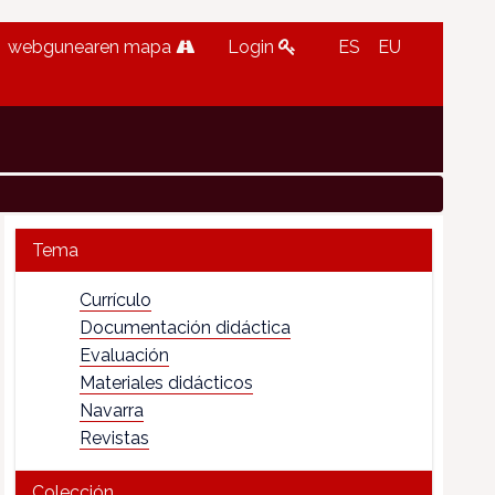
webgunearen mapa
Login
ES
EU
Tema
Currículo
Documentación didáctica
Evaluación
Materiales didácticos
Navarra
Revistas
Colección