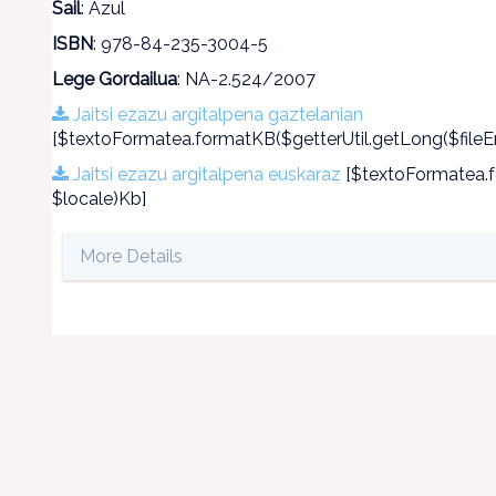
Sail
: Azul
ISBN
: 978-84-235-3004-5
Lege Gordailua
: NA-2.524/2007
Jaitsi ezazu argitalpena gaztelanian
[$textoFormatea.formatKB($getterUtil.getLong($fileEn
Jaitsi ezazu argitalpena euskaraz
[$textoFormatea.fo
$locale)Kb]
More Details