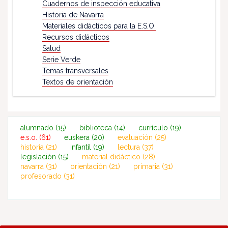
Cuadernos de inspección educativa
Historia de Navarra
Materiales didácticos para la E.S.O.
Recursos didácticos
Salud
Serie Verde
Temas transversales
Textos de orientación
alumnado
(15)
biblioteca
(14)
currículo
(19)
e.s.o.
(61)
euskera
(20)
evaluación
(25)
historia
(21)
infantil
(19)
lectura
(37)
legislación
(15)
material didáctico
(28)
navarra
(31)
orientación
(21)
primaria
(31)
profesorado
(31)