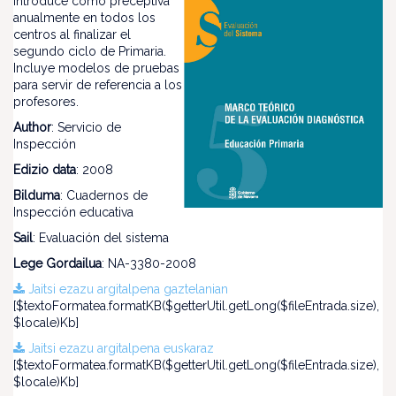
introduce como preceptiva
anualmente en todos los
centros al finalizar el
segundo ciclo de Primaria.
Incluye modelos de pruebas
para servir de referencia a los
profesores.
Author
: Servicio de
Inspección
Edizio data
: 2008
Bilduma
: Cuadernos de
Inspección educativa
Sail
: Evaluación del sistema
Lege Gordailua
: NA-3380-2008
Jaitsi ezazu argitalpena gaztelanian
[$textoFormatea.formatKB($getterUtil.getLong($fileEntrada.size),
$locale)Kb]
Jaitsi ezazu argitalpena euskaraz
[$textoFormatea.formatKB($getterUtil.getLong($fileEntrada.size),
$locale)Kb]