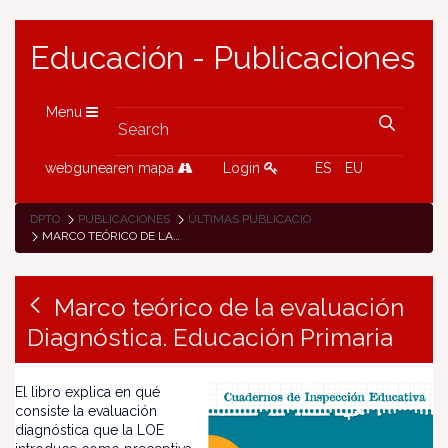
Educación - Publicaciones
Menu
webgunearen mapa
Login
ES
EU
DPTO
PUBLICACIONES
ÚLTIMAS PUBLICACIONES
MARCO TEÓRICO DE LA EVALUACIÓN DIAGNÓSTICA. EDUCACIÓN PRIMARIA
Marco teórico de la evaluación
Diagnóstica. Educación Primaria
El libro explica en qué
consiste la evaluación
diagnóstica que la LOE