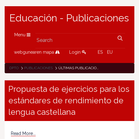
Educación - Publicaciones
Menu
webgunearen mapa
Login
ES
EU
DPTO
PUBLICACIONES
ÚLTIMAS PUBLICACIONES
Propuesta de ejercicios para los
estándares de rendimiento de
lengua castellana
Read More...