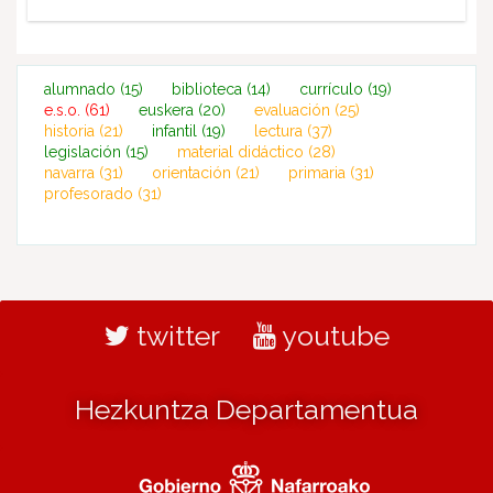
alumnado
(15)
biblioteca
(14)
currículo
(19)
e.s.o.
(61)
euskera
(20)
evaluación
(25)
historia
(21)
infantil
(19)
lectura
(37)
legislación
(15)
material didáctico
(28)
navarra
(31)
orientación
(21)
primaria
(31)
profesorado
(31)
twitter
youtube
Hezkuntza Departamentua