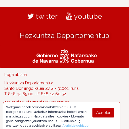
twitter
youtube
Hezkuntza Departamentua
Lege abisua
Hezkuntza Departamentua
Santo Domingo kalea Z/G - 31001 Iruña
T 848 42 65 00 - F 848 42 60 52
educacion.informacion@navarra.es
Webgune honek cookieak erabiltzen ditu, zure
nabigazio azturak aztertuz informazioa hobeki eman
Aceptar
ahal diezazugun. Nabigatzailean cookieak blokeatu
gabe nabigatzen jarraitzen baduzu, ulertuko dugu
onartzen duzula cookieak erabiltzea.
Argibide gehiago
.