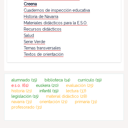
Creena
Cuadernos de inspección educativa
Historia de Navarra
Materiales didácticos para la E.S.O.
Recursos didácticos
Salud
Serie Verde
Temas transversales
Textos de orientación
alumnado
(15)
biblioteca
(14)
currículo
(19)
e.s.o.
(61)
euskera
(20)
evaluación
(25)
historia
(21)
infantil
(19)
lectura
(37)
legislación
(15)
material didáctico
(28)
navarra
(31)
orientación
(21)
primaria
(31)
profesorado
(31)