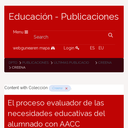
Educación - Publicaciones
Menu
webgunearen mapa
Login
ES
EU
DPTO
PUBLICACIONES
ÚLTIMAS PUBLICACIONES
CREENA
CREENA
Content with Colección
.
Creena
El proceso evaluador de las
necesidades educativas del
alumnado con AACC