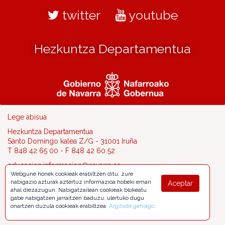
twitter
youtube
Hezkuntza Departamentua
Lege abisua
Hezkuntza Departamentua
Santo Domingo kalea Z/G - 31001 Iruña
T 848 42 65 00 - F 848 42 60 52
educacion.informacion@navarra.es
Webgune honek cookieak erabiltzen ditu, zure
nabigazio azturak aztertuz informazioa hobeki eman
Aceptar
ahal diezazugun. Nabigatzailean cookieak blokeatu
gabe nabigatzen jarraitzen baduzu, ulertuko dugu
onartzen duzula cookieak erabiltzea.
Argibide gehiago
.