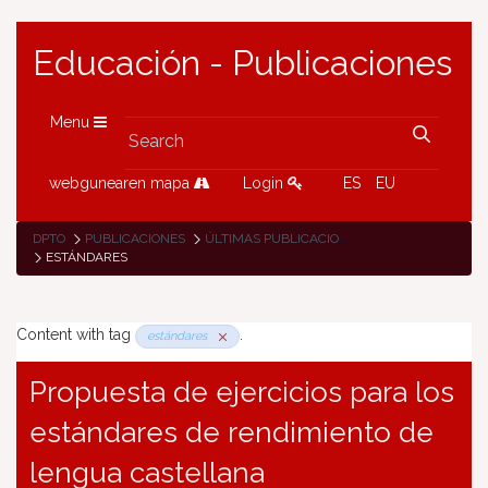
Educación - Publicaciones
Menu
webgunearen mapa
Login
ES
EU
DPTO
PUBLICACIONES
ÚLTIMAS PUBLICACIONES
ESTÁNDARES
Content with tag
.
estándares
Propuesta de ejercicios para los
estándares de rendimiento de
lengua castellana