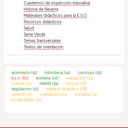
Cuadernos de inspección educativa
Historia de Navarra
Materiales didácticos para la E.S.O.
Recursos didácticos
Salud
Serie Verde
Temas transversales
Textos de orientación
alumnado
(15)
biblioteca
(14)
currículo
(19)
e.s.o.
(61)
euskera
(20)
evaluación
(25)
historia
(21)
infantil
(19)
lectura
(37)
legislación
(15)
material didáctico
(28)
navarra
(31)
orientación
(21)
primaria
(31)
profesorado
(31)