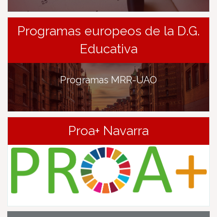
Programas europeos de la D.G.
Educativa
Programas MRR-UAO
Proa+ Navarra