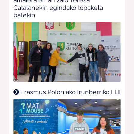
amaiera eman zaio Teresa
Catalanekin egindako topaketa
batekin
Erasmus Poloniako Irunberriko LHI