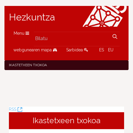
Hezkuntza
Menu
webgunearen mapa
Sarbidea
ES
EU
IKASTETXEEN TXOKOA
(Leiho
RSS
berria
Ikastetxeen txokoa
ireki)