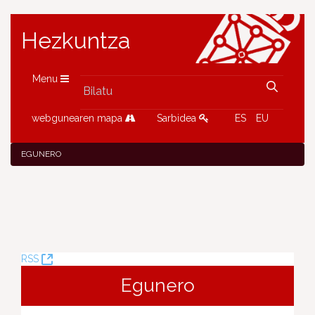
Hezkuntza
Menu
webgunearen mapa
Sarbidea
ES
EU
EGUNERO
(Leiho
RSS
berria
Egunero
ireki)