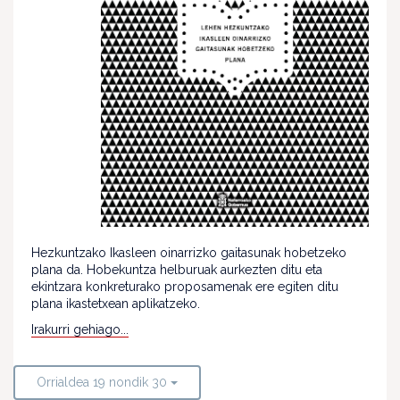
Hezkuntzako Ikasleen oinarrizko gaitasunak hobetzeko
plana da. Hobekuntza helburuak aurkezten ditu eta
ekintzara konkreturako proposamenak ere egiten ditu
plana ikastetxean aplikatzeko.
Irakurri gehiago...
Orrialdea 19 nondik 30