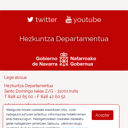
twitter
youtube
Hezkuntza Departamentua
Lege abisua
Hezkuntza Departamentua
Santo Domingo kalea Z/G - 31001 Iruña
T 848 42 65 00 - F 848 42 60 52
educacion.informacion@navarra.es
Webgune honek cookieak erabiltzen ditu, zure
nabigazio azturak aztertuz informazioa hobeki eman
Aceptar
ahal diezazugun. Nabigatzailean cookieak blokeatu
gabe nabigatzen jarraitzen baduzu, ulertuko dugu