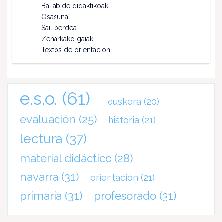
Baliabide didaktikoak
Osasuna
Sail berdea
Zeharkako gaiak
Textos de orientación
e.s.o.
(61)
euskera
(20)
evaluación
(25)
historia
(21)
lectura
(37)
material didáctico
(28)
navarra
(31)
orientación
(21)
primaria
(31)
profesorado
(31)