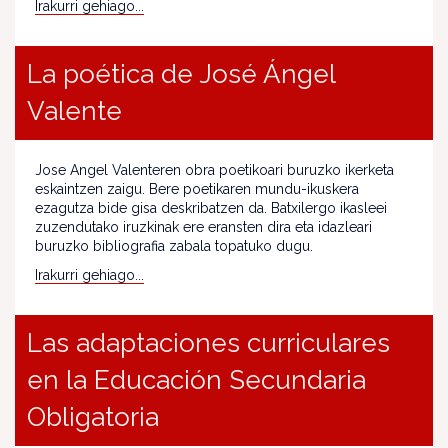
Irakurri gehiago...
La poética de José Ángel
Valente
Jose Angel Valenteren obra poetikoari buruzko ikerketa
eskaintzen zaigu. Bere poetikaren mundu-ikuskera
ezagutza bide gisa deskribatzen da. Batxilergo ikasleei
zuzendutako iruzkinak ere eransten dira eta idazleari
buruzko bibliografia zabala topatuko dugu.
Irakurri gehiago...
Las adaptaciones curriculares
en la Educación Secundaria
Obligatoria