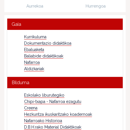
Aurrekoa
Hurrengoa
Gaia
Kurrikuluma
Dokumentazio didaktikoa
Ebaluaketa
Baliabide didaktikoak
Nafarroa
Aldizkariak
Bilduma
Eskolako liburutegiko
Chipi-txapa - Nafarroa ezagutu
Creena
Hezkuntza ikuskaritzako koadernoak
Nafarroako Historioa
D.B.H.rako Material Didaktikoak