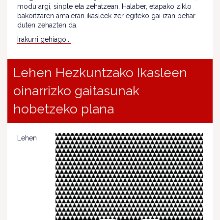
modu argi, sinple eta zehatzean. Halaber, etapako ziklo
bakoitzaren amaieran ikasleek zer egiteko gai izan behar
duten zehazten da.
Irakurri gehiago...
Lehen Hezkuntzako Ikasleen
oinarrizko gaitasunak
hobetzeko plana
Lehen