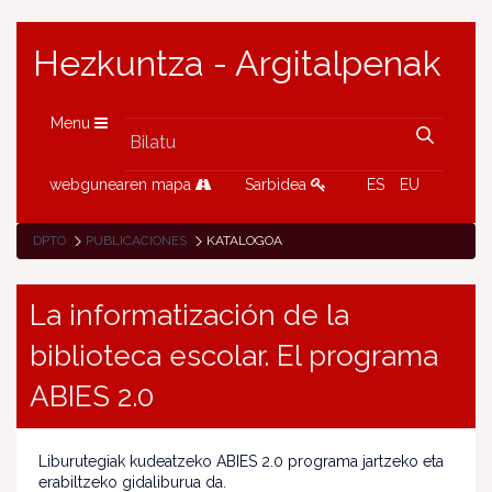
Hezkuntza - Argitalpenak
Menu
webgunearen mapa
Sarbidea
ES
EU
DPTO
PUBLICACIONES
KATALOGOA
La informatización de la
biblioteca escolar. El programa
ABIES 2.0
Liburutegiak kudeatzeko ABIES 2.0 programa jartzeko eta
erabiltzeko gidaliburua da.