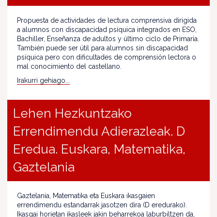
Propuesta de actividades de lectura comprensiva dirigida
a alumnos con discapacidad psíquica integrados en ESO,
Bachiller, Enseñanza de adultos y último ciclo de Primaria.
También puede ser útil para alumnos sin discapacidad
psíquica pero con dificultades de comprensión lectora o
mal conocimiento del castellano.
Irakurri gehiago...
Lehen Hezkuntzako
Errendimendu Adierazleak. D
Eredua. Euskara, Matematika,
Gaztelania
Gaztelania, Matematika eta Euskara ikasgaien
errendimendu estandarrak jasotzen dira (D eredurako).
Ikasgai horietan ikasleek jakin beharrekoa laburbiltzen da,