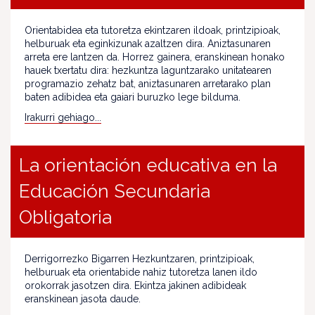
Orientabidea eta tutoretza ekintzaren ildoak, printzipioak,
helburuak eta eginkizunak azaltzen dira. Aniztasunaren
arreta ere lantzen da. Horrez gainera, eranskinean honako
hauek txertatu dira: hezkuntza laguntzarako unitatearen
programazio zehatz bat, aniztasunaren arretarako plan
baten adibidea eta gaiari buruzko lege bilduma.
Irakurri gehiago...
La orientación educativa en la
Educación Secundaria
Obligatoria
Derrigorrezko Bigarren Hezkuntzaren, printzipioak,
helburuak eta orientabide nahiz tutoretza lanen ildo
orokorrak jasotzen dira. Ekintza jakinen adibideak
eranskinean jasota daude.