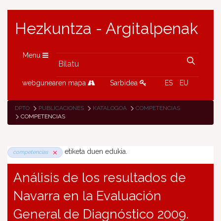
Hezkuntza - Argitalpenak
Menu
webgunearen mapa
Sarbidea
ES
EU
DPTO
PUBLICACIONES
KATALOGOA
COMPETENCIAS
COMPETENCIAS
etiketa duen edukia.
competencias
Análisis de los resultados de
Navarra en la Evaluación
General de Diagnóstico 2009.