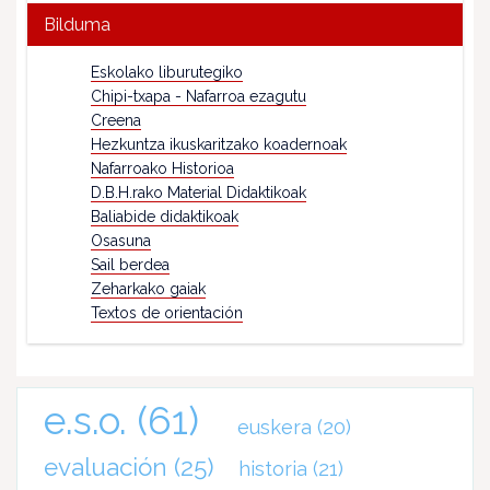
Bilduma
Eskolako liburutegiko
Chipi-txapa - Nafarroa ezagutu
Creena
Hezkuntza ikuskaritzako koadernoak
Nafarroako Historioa
D.B.H.rako Material Didaktikoak
Baliabide didaktikoak
Osasuna
Sail berdea
Zeharkako gaiak
Textos de orientación
e.s.o.
(61)
euskera
(20)
evaluación
(25)
historia
(21)