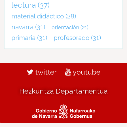
lectura
(37)
material didáctico
(28)
navarra
(31)
orientación
(21)
primaria
(31)
profesorado
(31)
twitter
youtube
Hezkuntza Departamentua