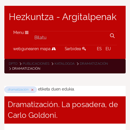
Hezkuntza - Argitalpenak
Menu
webgunearen mapa
Sarbidea
ES
EU
DPTO
PUBLICACIONES
KATALOGOA
DRAMATIZACIÓN
DRAMATIZACIÓN
etiketa duen edukia.
dramatización
Dramatización. La posadera, de
Carlo Goldoni.