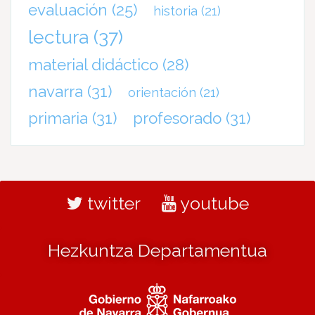
evaluación
(25)
historia
(21)
lectura
(37)
material didáctico
(28)
navarra
(31)
orientación
(21)
primaria
(31)
profesorado
(31)
twitter
youtube
Hezkuntza Departamentua