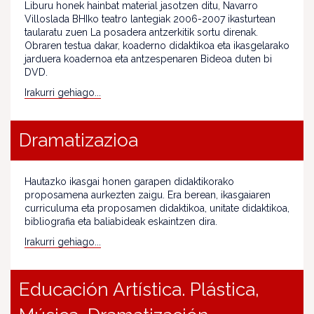
Liburu honek hainbat material jasotzen ditu, Navarro
Villoslada BHIko teatro lantegiak 2006-2007 ikasturtean
taularatu zuen La posadera antzerkitik sortu direnak.
Obraren testua dakar, koaderno didaktikoa eta ikasgelarako
jarduera koadernoa eta antzespenaren Bideoa duten bi
DVD.
Irakurri gehiago...
Dramatizazioa
Hautazko ikasgai honen garapen didaktikorako
proposamena aurkezten zaigu. Era berean, ikasgaiaren
curriculuma eta proposamen didaktikoa, unitate didaktikoa,
bibliografia eta baliabideak eskaintzen dira.
Irakurri gehiago...
Educación Artística. Plástica,