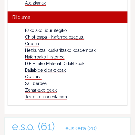
Aldizkariak
Bilduma
Eskolako liburutegiko
Chipi-txapa - Nafarroa ezagutu
Creena
Hezkuntza ikuskaritzako koadernoak
Nafarroako Historioa
D.B.H.rako Material Didaktikoak
Baliabide didaktikoak
Osasuna
Sail berdea
Zeharkako gaiak
Textos de orientación
e.s.o.
(61)
euskera
(20)