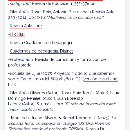
multigrado
”.
Revista de Educación, 352-378 orr.
-Pilar Abós, Roser Boix, Antonio Bustos para Revista Aula,
229 (2014) pp.12-16: "
Multinivel en la escuela rural
"
-
Revista Aula libre
-
Hik Hasi
-
Revista Cuadernos de Pedagogía
-
Cuadernos de pedagogía. Dialnet
-
Profesorado
. Revista de curriculum y formación del
profesorado
-Escuela de Ujué (2017) Proyecto "Todo lo que sabemos
sobre Cantónimo (del 684 al 780 d.C.)" [
versión castellano
]
Link
-Pilar Abós Olivares (Autor), Roser Boix Tomàs (Autor), Laura
Domingo Peñafiel (Autor), Juan Lorenzo
Lacruz (Autor), & 1 más. Libro
"El reto de la escuela rural:
hacer visible lo invisible"
.
- Moraleda-Ruano, Álvaro, & Bernal-Romero, T. (2025).
La
Escuela Rural en España en el Siglo XXI: Una Revisión
Sistemática según el protocolo PRISMA
. Revista De