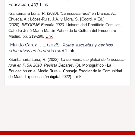
Educación, 407.
Link
-Santamaría Luna, R. (2020).
“La escuela rural”
en Blanco, A.;
Chueca, A.; López-Ruiz, J.A. y Mora, S. [Coord. y Ed.]
(2020):
INFORME España 2020.
Universidad Pontificia Comillas,
Cátedra José María Martín Patino de la Cultura del Encuentro.
Madrid. pp. 219-290.
Link
-Murillo García, J.L. (2026).
"Aulas, escuelas y centros
educativos en territorio rural"
Link
-
Santamaría Luna, R. (202
2
):
La competencia global de la escuela
rural en PISA 2018.
R
evista
Debates.
(8). Monográfico «La
Educación en el Medio Rural». Consejo Escolar de la Comunidad
Link
de Madrid. (publicación digital 2022).