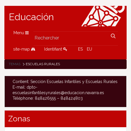
Educación
Menu
site-map
Identifiant
ES
EU
TEMAS
ESCUELAS RURALES
Contient: Sección Escuelas Infantiles y Escuelas Rurales
E-mail: dpto-
escuelasinfantilesyrurales@educacion.navarra.es
Téléphone: 848426555 – 848424803
Zonas