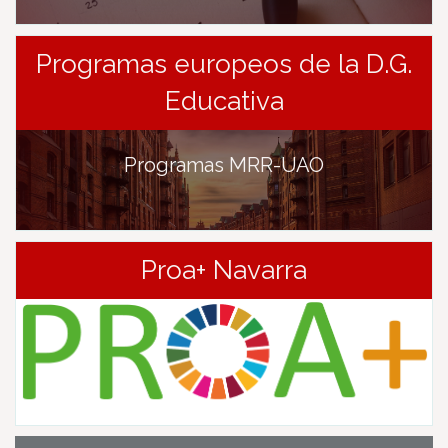
Programas europeos de la D.G.
Educativa
Programas MRR-UAO
Proa+ Navarra