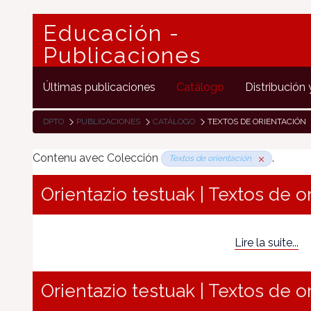
Educación -
Publicaciones
Últimas publicaciones
Catálogo
Distribución 
DPTO
PUBLICACIONES
CATÁLOGO
TEXTOS DE ORIENTACIÓN
Contenu avec Colección
.
Textos de orientación
Orientazio testuak | Textos de o
Lire la suite...
Orientazio testuak | Textos de o