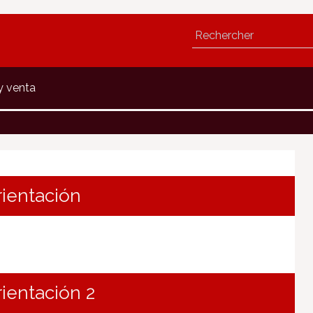
y venta
rientación
rientación 2