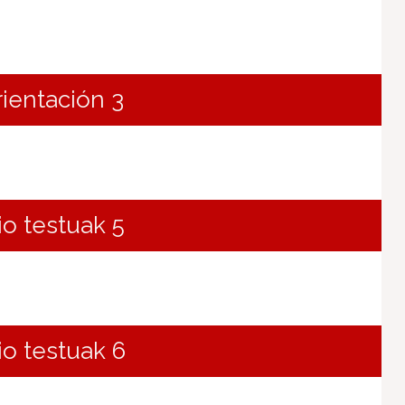
rientación 3
io testuak 5
io testuak 6