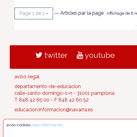
— Articles par la page
Page 1 de 1
Affichage de 8 ré
←
twitter
youtube
aviso-legal
departamento-de-educacion
calle-santo-domingo-s-n - 31001 pamplona
T 848 42 65 00 - F 848 42 60 52
educacion.informacion@navarra.es
aviso-cookies
mas-informacion
.