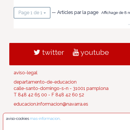
— Articles par la page
Page 1 de 1
Affichage de 8 ré
←
twitter
youtube
aviso-legal
departamento-de-educacion
calle-santo-domingo-s-n - 31001 pamplona
T 848 42 65 00 - F 848 42 60 52
educacion.informacion@navarra.es
aviso-cookies
mas-informacion
.