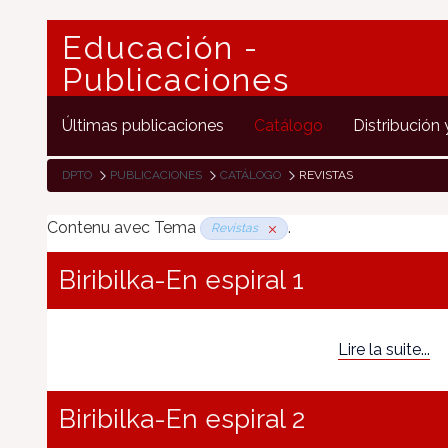
Educación -
Publicaciones
Últimas publicaciones
Catálogo
Distribución 
DPTO
PUBLICACIONES
CATÁLOGO
REVISTAS
Contenu avec Tema
.
Revistas
Biribilka-En espiral 1
Lire la suite...
Biribilka-En espiral 2