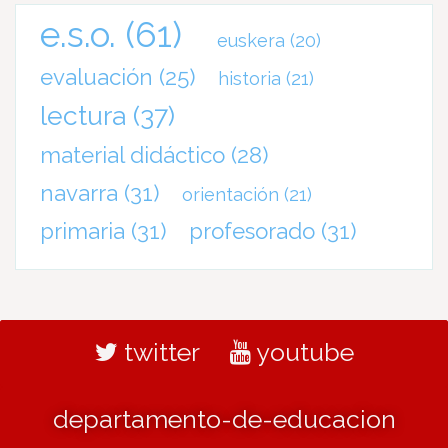
e.s.o.
(61)
euskera
(20)
evaluación
(25)
historia
(21)
lectura
(37)
material didáctico
(28)
navarra
(31)
orientación
(21)
primaria
(31)
profesorado
(31)
twitter
youtube
departamento-de-educacion