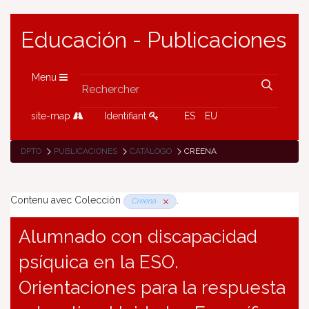
Educación - Publicaciones
Menu
site-map
Identifiant
ES
EU
DPTO
PUBLICACIONES
CATÁLOGO
CREENA
Contenu avec Colección
.
Creena
Alumnado con discapacidad
psíquica en la ESO.
Orientaciones para la respuesta