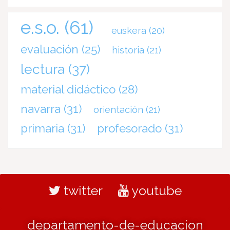
e.s.o.
(61)
euskera
(20)
evaluación
(25)
historia
(21)
lectura
(37)
material didáctico
(28)
navarra
(31)
orientación
(21)
primaria
(31)
profesorado
(31)
twitter
youtube
departamento-de-educacion