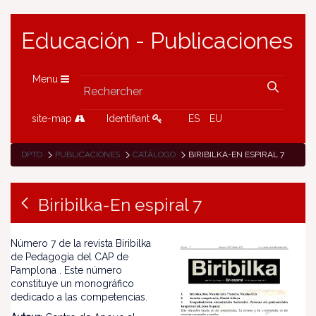
Educación - Publicaciones
Menu
site-map
Identifiant
ES
EU
DPTO
PUBLICACIONES
CATÁLOGO
BIRIBILKA-EN ESPIRAL 7
Biribilka-En espiral 7
Número 7 de la revista Biribilka
de Pedagogía del CAP de
Pamplona . Este número
constituye un monográfico
dedicado a las competencias.