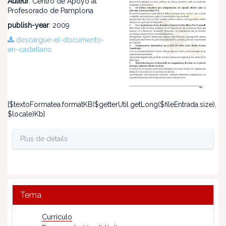
Auteur
: Centro de Apoyo al
Profesorado de Pamplona
publish-year
: 2009
descargue-el-documento-
en-castellano
[$textoFormatea.formatKB($getterUtil.getLong($fileEntrada.size),
$locale)Kb]
Plus de détails
Tema
Currículo