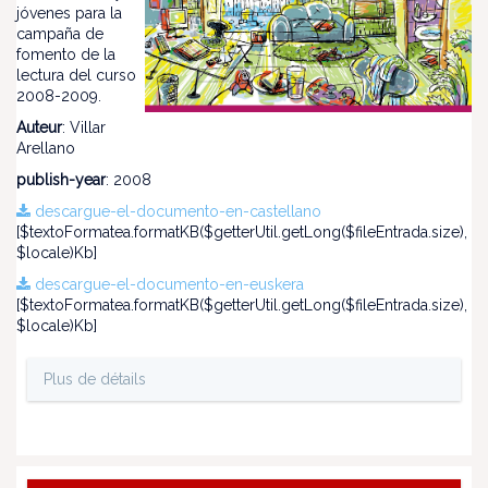
jóvenes para la
campaña de
fomento de la
lectura del curso
2008-2009.
Auteur
: Villar
Arellano
publish-year
: 2008
descargue-el-documento-en-castellano
[$textoFormatea.formatKB($getterUtil.getLong($fileEntrada.size),
$locale)Kb]
descargue-el-documento-en-euskera
[$textoFormatea.formatKB($getterUtil.getLong($fileEntrada.size),
$locale)Kb]
Plus de détails