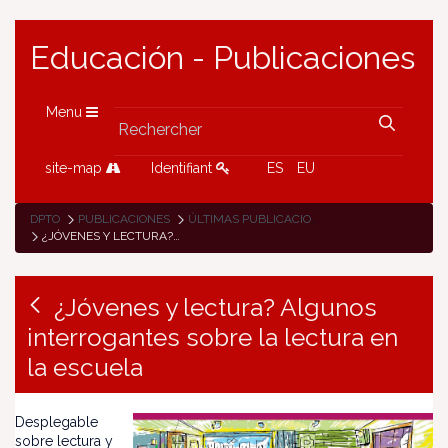
Educación - Publicaciones
Menu
site-map
Identifiant
ES
EU
DPTO
PUBLICACIONES
ÚLTIMAS PUBLICACIONES
¿JÓVENES Y LECTURA? ALGUNOS INTERROGANTES SOBRE LA LECTURA EN LA ESCUELA
¿Jóvenes y lectura? Algunos
interrogantes sobre la lectura en
la escuela
Desplegable
sobre lectura y