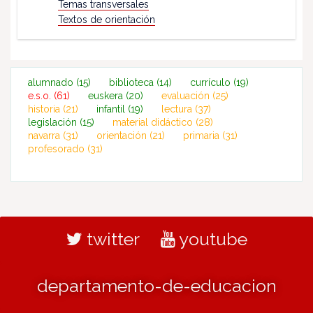
Temas transversales
Textos de orientación
alumnado
(15)
biblioteca
(14)
currículo
(19)
e.s.o.
(61)
euskera
(20)
evaluación
(25)
historia
(21)
infantil
(19)
lectura
(37)
legislación
(15)
material didáctico
(28)
navarra
(31)
orientación
(21)
primaria
(31)
profesorado
(31)
twitter
youtube
departamento-de-educacion