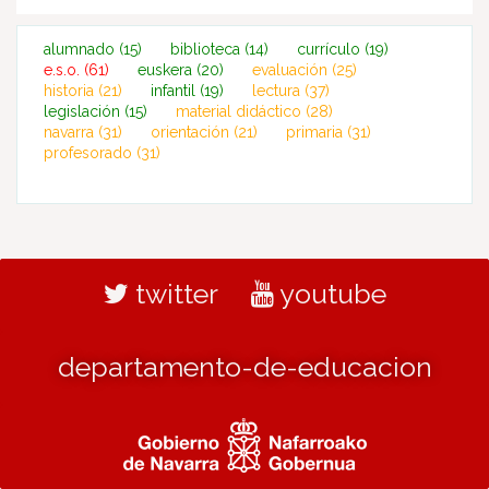
alumnado
(15)
biblioteca
(14)
currículo
(19)
e.s.o.
(61)
euskera
(20)
evaluación
(25)
historia
(21)
infantil
(19)
lectura
(37)
legislación
(15)
material didáctico
(28)
navarra
(31)
orientación
(21)
primaria
(31)
profesorado
(31)
twitter
youtube
departamento-de-educacion