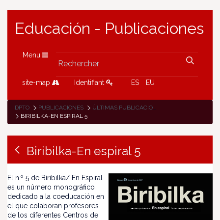
Educación - Publicaciones
Menu
site-map
Identifiant
ES
EU
DPTO
PUBLICACIONES
ÚLTIMAS PUBLICACIONES
BIRIBILKA-EN ESPIRAL 5
Biribilka-En espiral 5
El n.º 5 de Biribilka/ En Espiral
es un número monográfico
dedicado a la coeducación en
el que colaboran profesores
de los diferentes Centros de