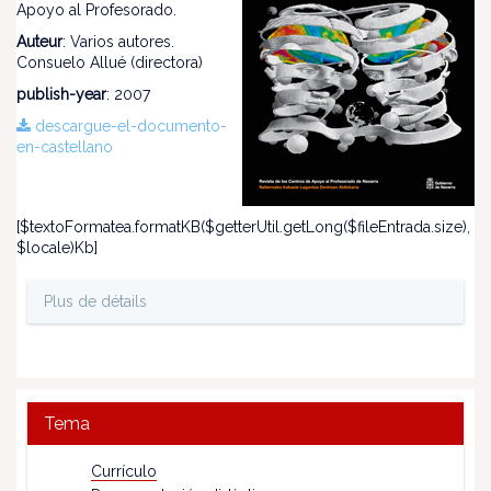
Apoyo al Profesorado.
Auteur
: Varios autores.
Consuelo Allué (directora)
publish-year
: 2007
descargue-el-documento-
en-castellano
[$textoFormatea.formatKB($getterUtil.getLong($fileEntrada.size),
$locale)Kb]
Plus de détails
Tema
Currículo