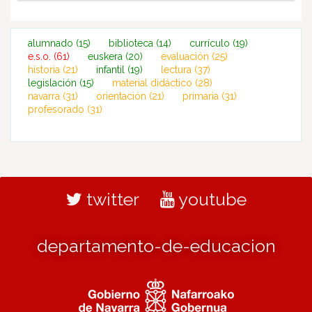
alumnado
(15)
biblioteca
(14)
currículo
(19)
e.s.o.
(61)
euskera
(20)
evaluación
(25)
historia
(21)
infantil
(19)
lectura
(37)
legislación
(15)
material didáctico
(28)
navarra
(31)
orientación
(21)
primaria
(31)
profesorado
(31)
twitter
youtube
departamento-de-educacion