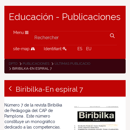
Educación - Publicaciones
Menu
site-map
Identifiant
ES
EU
DPTO
PUBLICACIONES
ÚLTIMAS PUBLICACIONES
BIRIBILKA-EN ESPIRAL 7
Biribilka-En espiral 7
Número 7 de la revista Biribilka
de Pedagogía del CAP de
Pamplona . Este número
constituye un monográfico
dedicado a las competencias.