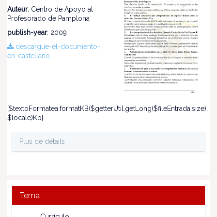
Auteur
: Centro de Apoyo al
Profesorado de Pamplona
publish-year
: 2009
descargue-el-documento-
en-castellano
[$textoFormatea.formatKB($getterUtil.getLong($fileEntrada.size),
$locale)Kb]
Plus de détails
Tema
Currículo