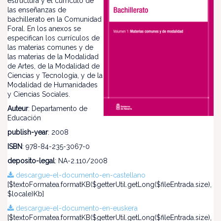
estructura y el currículo de
las enseñanzas de
bachillerato en la Comunidad
Foral. En los anexos se
especifican los currículos de
las materias comunes y de
las materias de la Modalidad
de Artes, de la Modalidad de
Ciencias y Tecnología, y de la
Modalidad de Humanidades
y Ciencias Sociales.
Auteur
: Departamento de
Educación
publish-year
: 2008
ISBN
: 978-84-235-3067-0
deposito-legal
: NA-2.110/2008
descargue-el-documento-en-castellano
[$textoFormatea.formatKB($getterUtil.getLong($fileEntrada.size),
$locale)Kb]
descargue-el-documento-en-euskera
[$textoFormatea.formatKB($getterUtil.getLong($fileEntrada.size),