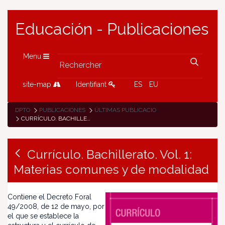
Educación - Publicaciones
Menu
site-map
Identifiant
ES
EU
DPTO
PUBLICACIONES
ÚLTIMAS PUBLICACIONES
CURRÍCULO. BACHILLERATO. VOL. 1: MATERIAS COMUNES Y DE MODALIDAD
Currículo. Bachillerato. Vol. 1:
Materias comunes y de modalidad
Contiene el Decreto Foral
49/2008, de 12 de mayo, por
el que se establece la