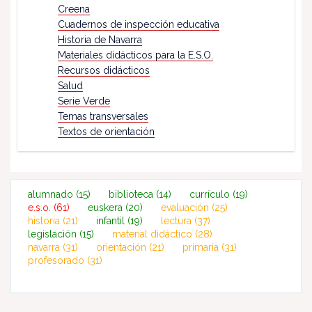
Creena
Cuadernos de inspección educativa
Historia de Navarra
Materiales didácticos para la E.S.O.
Recursos didácticos
Salud
Serie Verde
Temas transversales
Textos de orientación
alumnado
(15)
biblioteca
(14)
currículo
(19)
e.s.o.
(61)
euskera
(20)
evaluación
(25)
historia
(21)
infantil
(19)
lectura
(37)
legislación
(15)
material didáctico
(28)
navarra
(31)
orientación
(21)
primaria
(31)
profesorado
(31)