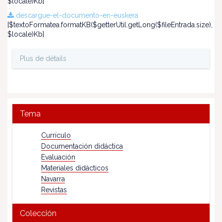
$locale)Kb]
descargue-el-documento-en-euskera
[$textoFormatea.formatKB($getterUtil.getLong($fileEntrada.size),
$locale)Kb]
Plus de détails
Tema
Currículo
Documentación didáctica
Evaluación
Materiales didácticos
Navarra
Revistas
Colección