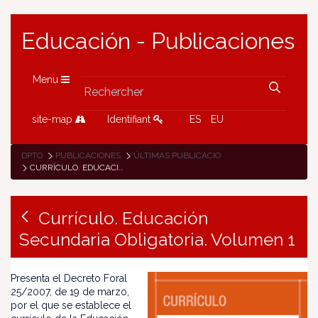
Educación - Publicaciones
Menu
site-map
Identifiant
ES
EU
DPTO
PUBLICACIONES
ÚLTIMAS PUBLICACIONES
CURRÍCULO. EDUCACIÓN SECUNDARIA OBLIGATORIA. VOLUMEN 1
Currículo. Educación
Secundaria Obligatoria. Volumen 1
Presenta el Decreto Foral
25/2007, de 19 de marzo,
por el que se establece el