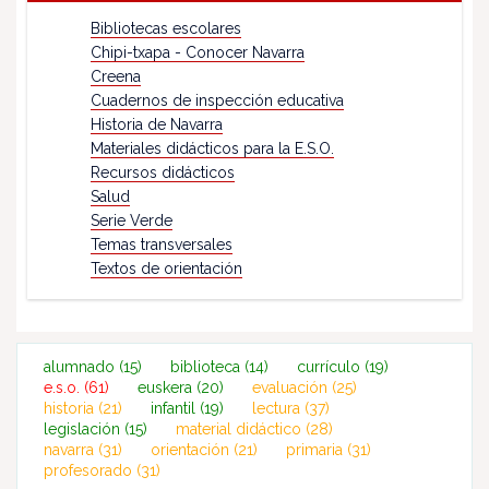
Bibliotecas escolares
Chipi-txapa - Conocer Navarra
Creena
Cuadernos de inspección educativa
Historia de Navarra
Materiales didácticos para la E.S.O.
Recursos didácticos
Salud
Serie Verde
Temas transversales
Textos de orientación
alumnado
(15)
biblioteca
(14)
currículo
(19)
e.s.o.
(61)
euskera
(20)
evaluación
(25)
historia
(21)
infantil
(19)
lectura
(37)
legislación
(15)
material didáctico
(28)
navarra
(31)
orientación
(21)
primaria
(31)
profesorado
(31)